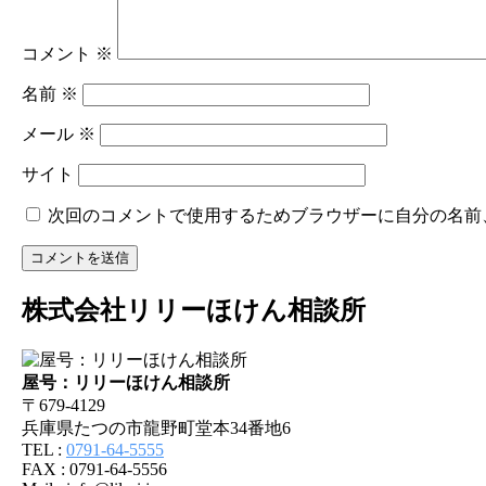
ン
コメント
※
名前
※
メール
※
サイト
次回のコメントで使用するためブラウザーに自分の名前
株式会社リリーほけん相談所
屋号：リリーほけん相談所
〒679-4129
兵庫県たつの市龍野町堂本34番地6
TEL :
0791-64-5555
FAX : 0791-64-5556