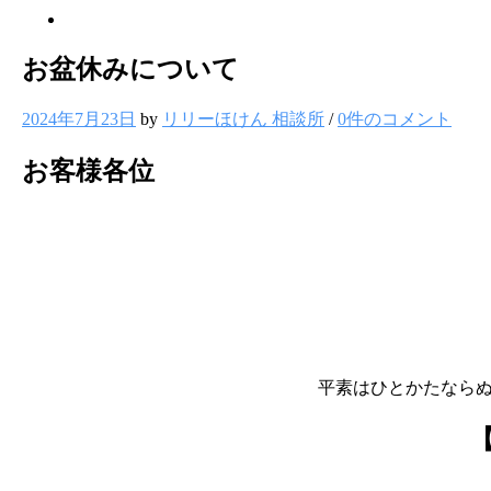
メ
ニ
お盆休みについて
ュ
ー
項
2024年7月23日
by
リリーほけん 相談所
/
0件のコメント
目
お客様各位
平素はひとかたならぬご厚情にあ
【 期間：2