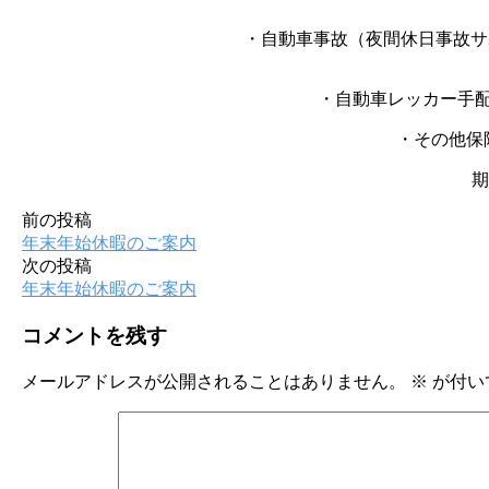
・自動車事故（夜間休日
・自動車レッカー手配等の故
・その他保険の事故（夜
期間中は大
前の投稿
投
年末年始休暇のご案内
稿
次の投稿
年末年始休暇のご案内
ナ
ビ
コメントを残す
ゲ
メールアドレスが公開されることはありません。
※
が付い
ー
シ
ョ