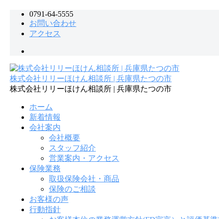
コ
0791-64-5555
お問い合わせ
ン
アクセス
テ
ン
メ
ツ
ニ
へ
ュ
ス
株式会社リリーほけん相談所 | 兵庫県たつの市
ー
キ
株式会社リリーほけん相談所 | 兵庫県たつの市
項
ッ
目
プ
ホーム
新着情報
会社案内
会社概要
スタッフ紹介
営業案内・アクセス
保険業務
取扱保険会社・商品
保険のご相談
お客様の声
行動指針